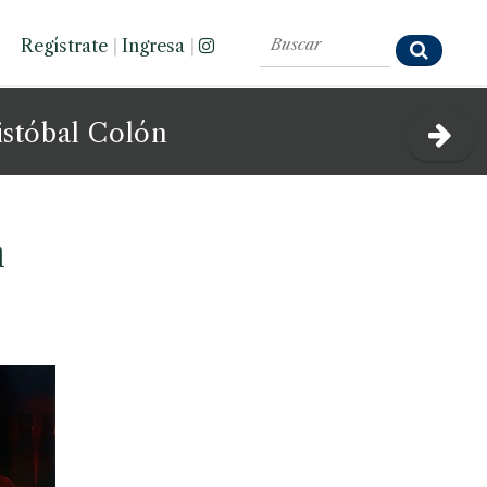
Regístrate
|
Ingresa
|
istóbal Colón
n