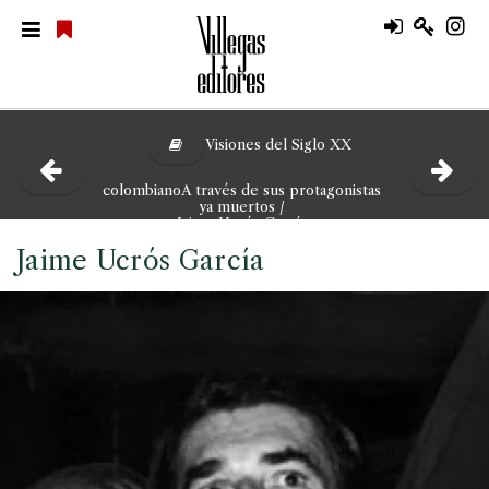
Visiones del Siglo XX
colombianoA través de sus protagonistas
ya muertos /
Jaime Ucrós García
Jaime Ucrós García