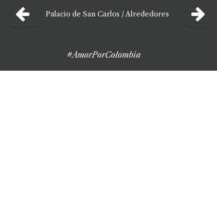
Palacio de San Carlos
/
Alrededores
#AmorPorColombia