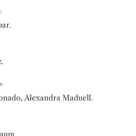
:
ar.
.
e:
onado, Alexandra Maduell.
baum.