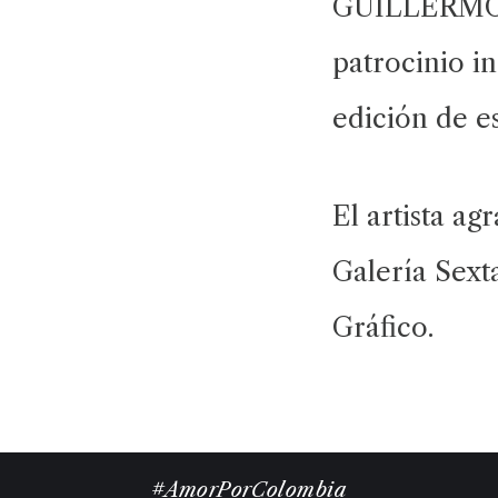
GUILLERMO
patrocinio in
edición de es
El artista ag
Galería Sexta
Gráfico.
#AmorPorColombia