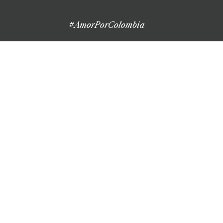
#AmorPorColombia