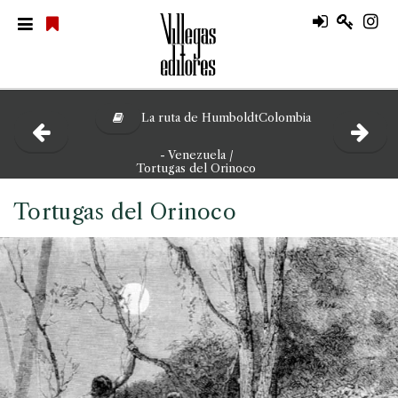
La ruta de HumboldtColombia
- Venezuela /
Tortugas del Orinoco
Tortugas del Orinoco